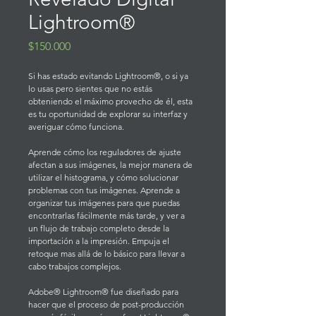
Lightroom®
Precio
$150.000
Si has estado evitando Lightroom®, o si ya 
lo usas pero sientes que no estás 
obteniendo el máximo provecho de él, esta 
es tu oportunidad de explorar su interfaz y 
averiguar cómo funciona.
Aprende cómo los reguladores de ajuste 
afectan a sus imágenes, la mejor manera de 
utilizar el histograma, y cómo solucionar 
problemas con tus imágenes. Aprende a 
organizar tus imágenes para que puedas 
encontrarlas fácilmente más tarde, y ver a 
un flujo de trabajo completo desde la 
importación a la impresión. Empuja el 
retoque mas allá de lo básico para llevar a 
cabo trabajos complejos.
Adobe® Lightroom® fue diseñado para 
hacer que el proceso de post-producción 